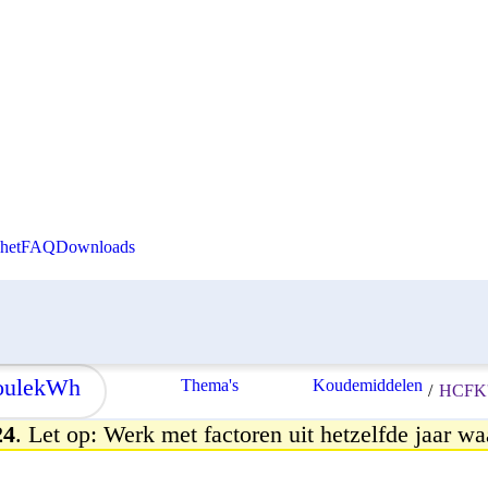
Skip to content
het
FAQ
Downloads
ule
kWh
Thema's
Koudemiddelen
/
HCFK'
24
. Let op: Werk met factoren uit hetzelfde jaar wa