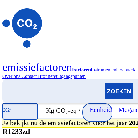
emissiefactoren
Factoren
Instrumenten
Hoe werkt 
Over ons
Contact
Bronnen/uitgangspunten
Selecteer jaar
Eenheid
Megajo
Kg CO₂-eq /
Je bekijkt nu de emissiefactoren voor het jaar
20
R1233zd