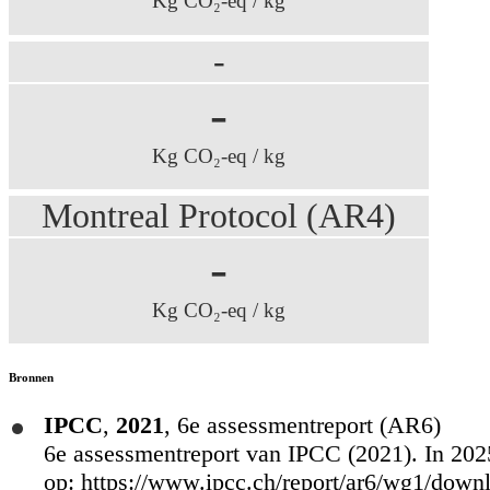
Kg CO₂-eq / kg
-
-
Kg CO₂-eq / kg
Montreal Protocol (AR4)
-
Kg CO₂-eq / kg
Bronnen
IPCC
,
2021
,
6e assessmentreport (AR6)
6e assessmentreport van IPCC (2021). In 2025
op: https://www.ipcc.ch/report/ar6/wg1/dow