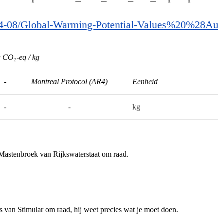
s/2024-08/Global-Warming-Potential-Values%20%2
 CO₂-eq / kg
-
Montreal Protocol (AR4)
Eenheid
-
-
kg
 Mastenbroek van Rijkswaterstaat om raad.
gs van Stimular om raad, hij weet precies wat je moet doen.