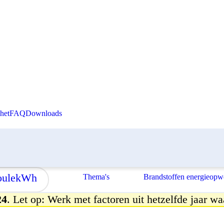
Skip to content
het
FAQ
Downloads
ule
kWh
Thema's
Brandstoffen energieopw
24
. Let op: Werk met factoren uit hetzelfde jaar wa