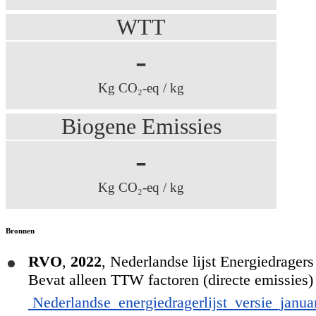
WTT
-
Kg CO₂-eq / kg
Biogene Emissies
-
Kg CO₂-eq / kg
Bronnen
RVO
,
2022
,
Nederlandse lijst Energiedrager
Bevat alleen TTW factoren (directe emissies)
Nederlandse_energiedragerlijst_versie_januar