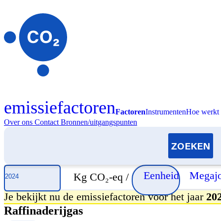
emissiefactoren
Factoren
Instrumenten
Hoe werkt 
Over ons
Contact
Bronnen/uitgangspunten
Selecteer jaar
Eenheid
Megajo
Kg CO₂-eq /
Je bekijkt nu de emissiefactoren voor het jaar
20
Raffinaderijgas