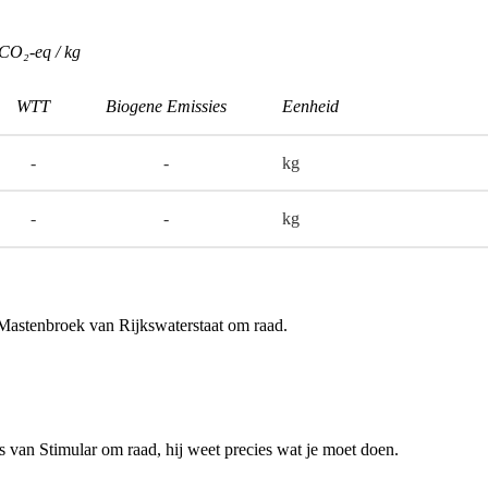
CO₂-eq / kg
WTT
Biogene Emissies
Eenheid
-
-
kg
-
-
kg
 Mastenbroek van Rijkswaterstaat om raad.
gs van Stimular om raad, hij weet precies wat je moet doen.