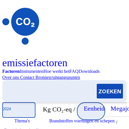
Skip to content
emissiefactoren
Factoren
Instrumenten
Hoe werkt het
FAQ
Downloads
Over ons
Contact
Bronnen/uitgangspunten
Selecteer jaar
Eenheid
Megajo
Kg CO₂-eq /
Thema's
Brandstoffen voertuigen en schepen
/