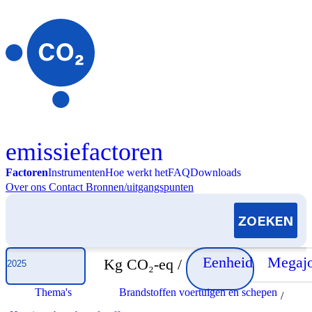
Skip to content
emissiefactoren
Factoren
Instrumenten
Hoe werkt het
FAQ
Downloads
Over ons
Contact
Bronnen/uitgangspunten
Selecteer jaar
Eenheid
Megajo
Kg CO₂-eq /
Thema's
Brandstoffen voertuigen en schepen
/