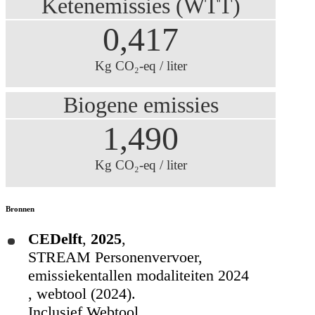
Ketenemissies (WTT)
0,417
Kg CO₂-eq / liter
Biogene emissies
1,490
Kg CO₂-eq / liter
Bronnen
CEDelft
,
2025
,
STREAM Personenvervoer,
emissiekentallen modaliteiten 2024
, webtool (2024).
Inclusief Webtool