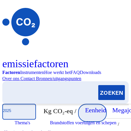
Skip to content
emissiefactoren
Factoren
Instrumenten
Hoe werkt het
FAQ
Downloads
Over ons
Contact
Bronnen/uitgangspunten
Selecteer jaar
Eenheid
Megajo
Kg CO₂-eq /
Thema's
Brandstoffen voertuigen en schepen
/