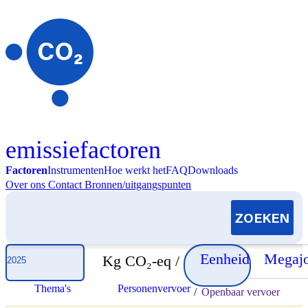
Skip to content
emissiefactoren
Factoren
Instrumenten
Hoe werkt het
FAQ
Downloads
Over ons
Contact
Bronnen/uitgangspunten
Selecteer jaar
Eenheid
Megajo
Kg CO₂-eq /
Thema's
Personenvervoer
/
Openbaar vervoer