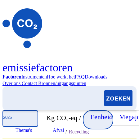
Skip to content
emissiefactoren
Factoren
Instrumenten
Hoe werkt het
FAQ
Downloads
Over ons
Contact
Bronnen/uitgangspunten
Selecteer jaar
Eenheid
Megajo
Kg CO₂-eq /
Thema's
Afval
/
Recycling