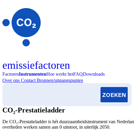
Skip to content
emissiefactoren
Factoren
Instrumenten
Hoe werkt het
FAQ
Downloads
Over ons
Contact
Bronnen/uitgangspunten
CO₂-Prestatieladder
De CO₂-Prestatieladder is hét duurzaamheidsinstrument van Nederlan
overheden werken samen aan 0 uitstoot, in uiterlijk 2050.