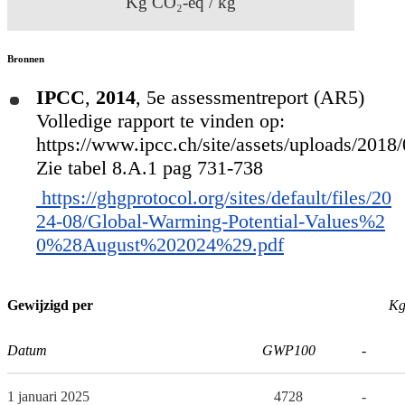
Kg CO₂-eq / kg
Bronnen
IPCC
,
2014
,
5e assessmentreport (AR5)
Volledige rapport te vinden op:
https://www.ipcc.ch/site/assets/uploads/201
Zie tabel 8.A.1 pag 731-738
https://ghgprotocol.org/sites/default/files/20
24-08/Global-Warming-Potential-Values%2
0%28August%202024%29.pdf
Gewijzigd per
Kg
Datum
GWP100
-
1 januari 2025
4728
-