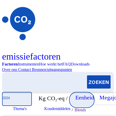
Skip to content
emissiefactoren
Factoren
Instrumenten
Hoe werkt het
FAQ
Downloads
Over ons
Contact
Bronnen/uitgangspunten
Selecteer jaar
Eenheid
Megajo
Kg CO₂-eq /
Thema's
Koudemiddelen
/
Blends