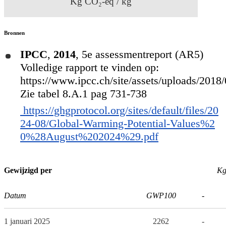
Kg CO₂-eq / kg
Bronnen
IPCC
,
2014
,
5e assessmentreport (AR5)
Volledige rapport te vinden op:
https://www.ipcc.ch/site/assets/uploads/201
Zie tabel 8.A.1 pag 731-738
https://ghgprotocol.org/sites/default/files/20
24-08/Global-Warming-Potential-Values%2
0%28August%202024%29.pdf
Gewijzigd per
Kg
Datum
GWP100
-
1 januari 2025
2262
-