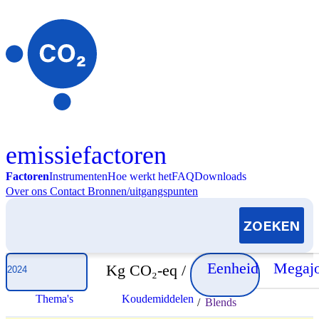
Skip to content
emissiefactoren
Factoren
Instrumenten
Hoe werkt het
FAQ
Downloads
Over ons
Contact
Bronnen/uitgangspunten
Selecteer jaar
Eenheid
Megajo
Kg CO₂-eq /
Thema's
Koudemiddelen
/
Blends