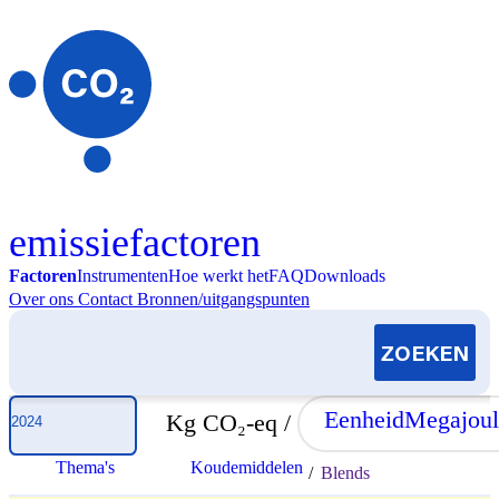
Skip to content
emissiefactoren
Factoren
Instrumenten
Hoe werkt het
FAQ
Downloads
Over ons
Contact
Bronnen/uitgangspunten
Selecteer jaar
Eenheid
Megajoul
Kg CO₂-eq /
Thema's
Koudemiddelen
/
Blends