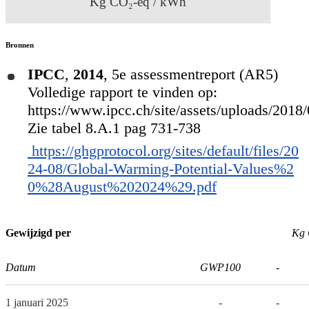
Kg CO₂-eq / kWh
Bronnen
IPCC
,
2014
,
5e assessmentreport (AR5)
Volledige rapport te vinden op:
https://www.ipcc.ch/site/assets/uploads/201
Zie tabel 8.A.1 pag 731-738
https://ghgprotocol.org/sites/default/files/20
24-08/Global-Warming-Potential-Values%2
0%28August%202024%29.pdf
Gewijzigd per
Kg 
Datum
GWP100
-
1 januari 2025
-
-