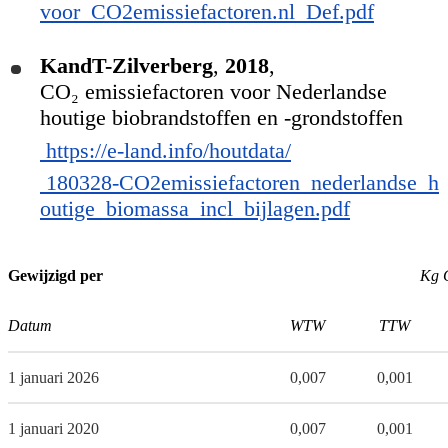
voor_CO2emissiefactoren.nl_Def.pdf
KandT-Zilverberg
,
2018
,
CO₂ emissiefactoren voor Nederlandse
houtige biobrandstoffen en -grondstoffen
https://e-land.info/houtdata/
180328-CO2emissiefactoren_nederlandse_h
outige_biomassa_incl_bijlagen.pdf
Gewijzigd per
Kg 
Datum
WTW
TTW
1 januari 2026
0,007
0,001
1 januari 2020
0,007
0,001