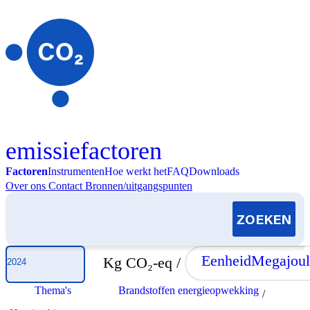
Skip to content
emissiefactoren
Factoren
Instrumenten
Hoe werkt het
FAQ
Downloads
Over ons
Contact
Bronnen/uitgangspunten
Selecteer jaar
Eenheid
Megajoul
Kg CO₂-eq /
Thema's
Brandstoffen energieopwekking
/