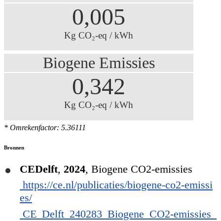
0,005
Kg CO₂-eq / kWh
Biogene Emissies
0,342
Kg CO₂-eq / kWh
* Omrekenfactor: 5.36111
Bronnen
CEDelft
,
2024
,
Biogene CO2-emissies
https://ce.nl/publicaties/biogene-co2-emissi
es/
CE_Delft_240283_Biogene_CO2-emissies_