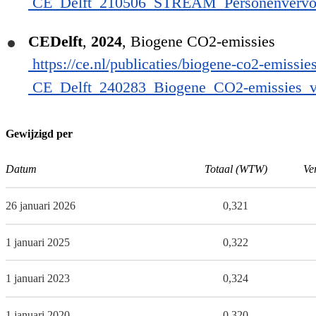
CE_Delft_210506_STREAM_Personenvervo
CEDelft
,
2024
,
Biogene CO2-emissies
https://ce.nl/publicaties/biogene-co2-emissies
CE_Delft_240283_Biogene_CO2-emissies_vo
Gewijzigd per
Datum
Totaal (WTW)
Ve
26 januari 2026
0,321
1 januari 2025
0,322
1 januari 2023
0,324
1 januari 2020
0,320