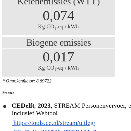
Ketenemissies (WTT)
0,074
Kg CO₂-eq / kWh
Biogene emissies
0,017
Kg CO₂-eq / kWh
* Omrekenfactor: 8.69722
Bronnen
CEDelft
,
2023
,
STREAM Personenvervoer, em
Inclusief Webtool
https://tools.ce.nl/stream/uitleg/