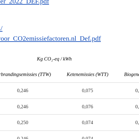
er_2022_DEF.pdf
/
or_CO2emissiefactoren.nl_Def.pdf
Kg CO₂-eq / kWh
rbrandingsemissies (TTW)
Ketenemissies (WTT)
Biogene
0,246
0,075
0
0,246
0,076
0
0,250
0,074
0
0,246
0,074