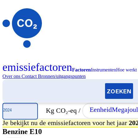
emissiefactoren
Factoren
Instrumenten
Hoe werkt 
Over ons
Contact
Bronnen/uitgangspunten
Selecteer jaar
Eenheid
Megajoul
Kg CO₂-eq /
Je bekijkt nu de emissiefactoren voor het jaar
20
Benzine E10