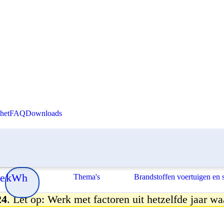
Skip to content
het
FAQ
Downloads
e
kWh
Thema's
Brandstoffen voertuigen en 
24
. Let op: Werk met factoren uit hetzelfde jaar wa