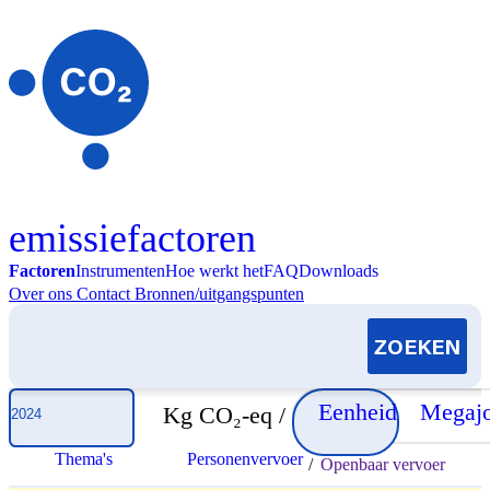
Skip to content
emissiefactoren
Factoren
Instrumenten
Hoe werkt het
FAQ
Downloads
Over ons
Contact
Bronnen/uitgangspunten
Selecteer jaar
Eenheid
Megajo
Kg CO₂-eq /
Thema's
Personenvervoer
/
Openbaar vervoer