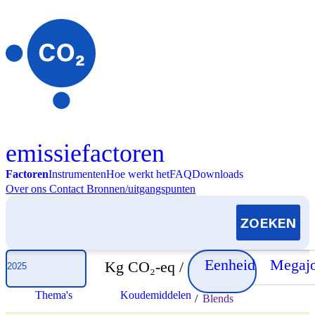
Skip to content
emissiefactoren
Factoren
Instrumenten
Hoe werkt het
FAQ
Downloads
Over ons
Contact
Bronnen/uitgangspunten
Selecteer jaar
Eenheid
Megajo
Kg CO₂-eq /
Thema's
Koudemiddelen
/
Blends