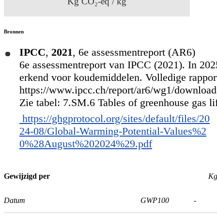
Kg CO₂-eq / kg
Bronnen
IPCC
,
2021
,
6e assessmentreport (AR6)
6e assessmentreport van IPCC (2021). In 2025
erkend voor koudemiddelen. Volledige rapport
https://www.ipcc.ch/report/ar6/wg1/downlo
Zie tabel: 7.SM.6 Tables of greenhouse gas lif
https://ghgprotocol.org/sites/default/files/20
24-08/Global-Warming-Potential-Values%2
0%28August%202024%29.pdf
Gewijzigd per
Kg
Datum
GWP100
-