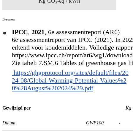
Kg CO₂-eq / kWh
Bronnen
IPCC
,
2021
,
6e assessmentreport (AR6)
6e assessmentreport van IPCC (2021). In 2025
erkend voor koudemiddelen. Volledige rapport
https://www.ipcc.ch/report/ar6/wg1/downlo
Zie tabel: 7.SM.6 Tables of greenhouse gas lif
https://ghgprotocol.org/sites/default/files/20
24-08/Global-Warming-Potential-Values%2
0%28August%202024%29.pdf
Gewijzigd per
Kg 
Datum
GWP100
-