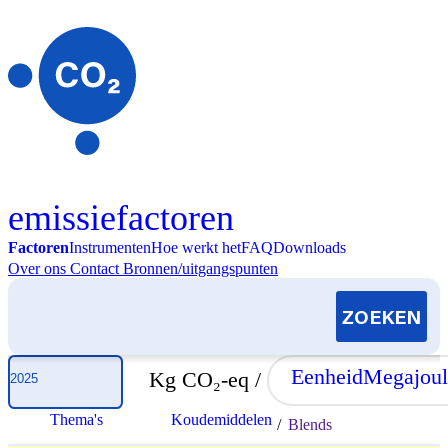
Skip to content
emissiefactoren
Factoren
Instrumenten
Hoe werkt het
FAQ
Downloads
Over ons
Contact
Bronnen/uitgangspunten
Selecteer jaar
Eenheid
Megajoul
Kg CO₂-eq /
Thema's
Koudemiddelen
/
Blends