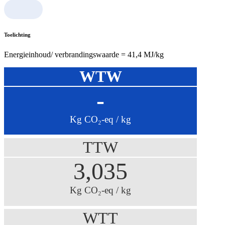
Toelichting
Energieinhoud/ verbrandingswaarde = 41,4 MJ/kg
WTW
-
Kg CO₂-eq / kg
TTW
3,035
Kg CO₂-eq / kg
WTT