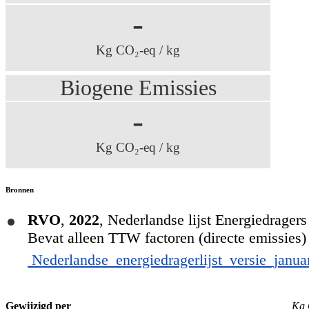
-
Kg CO₂-eq / kg
Biogene Emissies
-
Kg CO₂-eq / kg
Bronnen
RVO
,
2022
,
Nederlandse lijst Energiedrager
Bevat alleen TTW factoren (directe emissies)
Nederlandse_energiedragerlijst_versie_januar
Gewijzigd per
Kg 