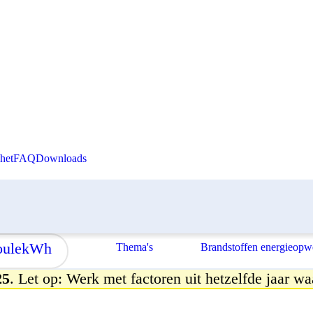
Skip to content
het
FAQ
Downloads
ule
kWh
Thema's
Brandstoffen energieopw
25
. Let op: Werk met factoren uit hetzelfde jaar wa