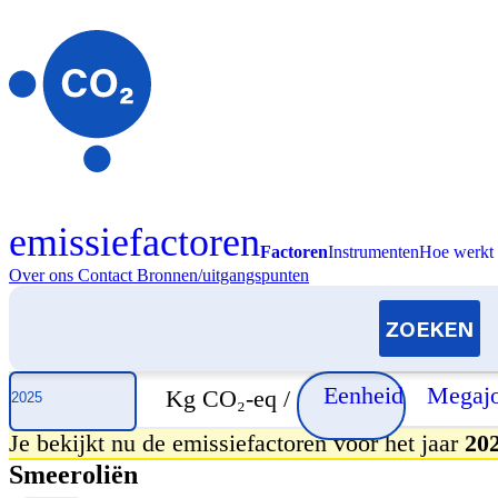
emissiefactoren
Factoren
Instrumenten
Hoe werkt 
Over ons
Contact
Bronnen/uitgangspunten
Selecteer jaar
Eenheid
Megajo
Kg CO₂-eq /
Je bekijkt nu de emissiefactoren voor het jaar
20
Smeeroliën