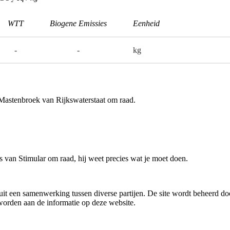
WTT
Biogene Emissies
Eenheid
-
-
kg
 Mastenbroek van Rijkswaterstaat om raad.
gs van Stimular om raad, hij weet precies wat je moet doen.
t een samenwerking tussen diverse partijen. De site wordt beheerd door 
worden aan de informatie op deze website.