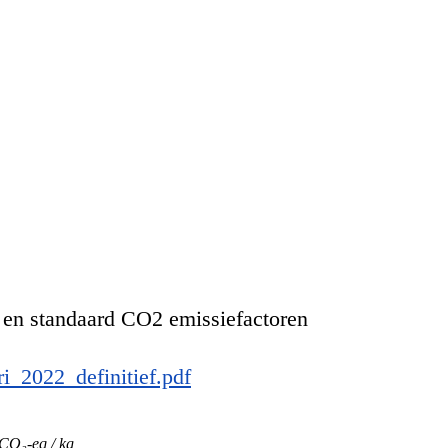
s en standaard CO2 emissiefactoren
i_2022_definitief.pdf
CO₂-eq / kg