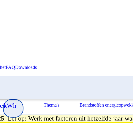
Skip to content
het
FAQ
Downloads
e
kWh
Thema's
Brandstoffen energieopwek
25
. Let op: Werk met factoren uit hetzelfde jaar wa