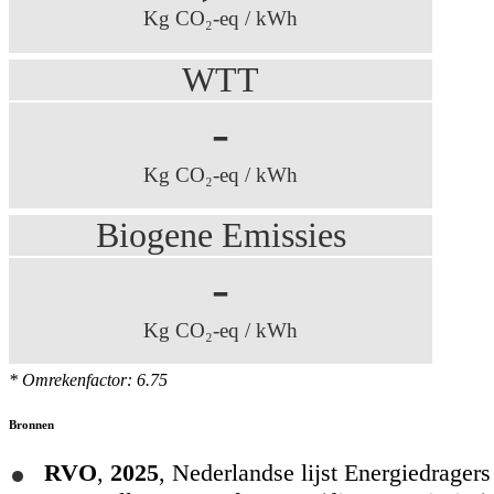
Kg CO₂-eq / kWh
WTT
-
Kg CO₂-eq / kWh
Biogene Emissies
-
Kg CO₂-eq / kWh
* Omrekenfactor: 6.75
Bronnen
RVO
,
2025
,
Nederlandse lijst Energiedrager