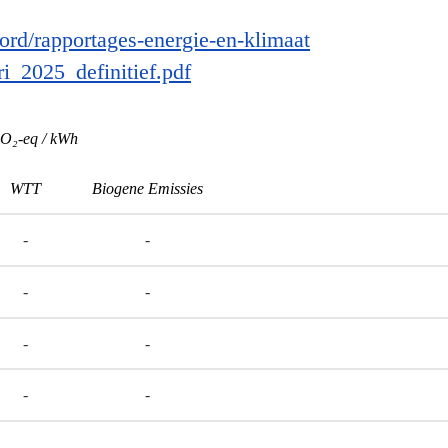
rd/rapportages-energie-en-klimaat
i_2025_definitief.pdf
O₂-eq / kWh
WTT
Biogene Emissies
-
-
-
-
-
-
-
-
-
-