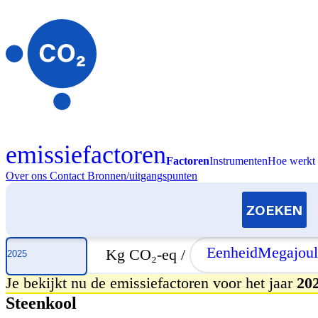
emissiefactoren
Factoren
Instrumenten
Hoe werkt 
Over ons
Contact
Bronnen/uitgangspunten
Selecteer jaar
Eenheid
Megajoul
Kg CO₂-eq /
Je bekijkt nu de emissiefactoren voor het jaar
20
Steenkool