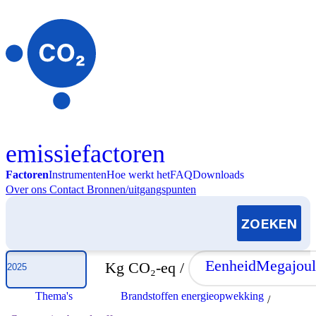
Skip to content
emissiefactoren
Factoren
Instrumenten
Hoe werkt het
FAQ
Downloads
Over ons
Contact
Bronnen/uitgangspunten
Selecteer jaar
Eenheid
Megajoul
Kg CO₂-eq /
Thema's
Brandstoffen energieopwekking
/