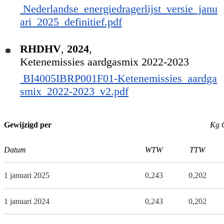
Nederlandse_energiedragerlijst_versie_janu
ari_2025_definitief.pdf
RHDHV
,
2024
,
Ketenemissies aardgasmix 2022-2023
BI4005IBRP001F01-Ketenemissies_aardga
smix_2022-2023_v2.pdf
Gewijzigd per
Kg 
Datum
WTW
TTW
1 januari 2025
0,243
0,202
1 januari 2024
0,243
0,202