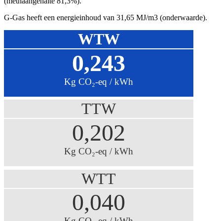
(methaangehalte 81,3%).
G-Gas heeft een energieinhoud van 31,65 MJ/m3 (onderwaarde).
WTW
0,243
Kg CO₂-eq / kWh
TTW
0,202
Kg CO₂-eq / kWh
WTT
0,040
Kg CO₂-eq / kWh