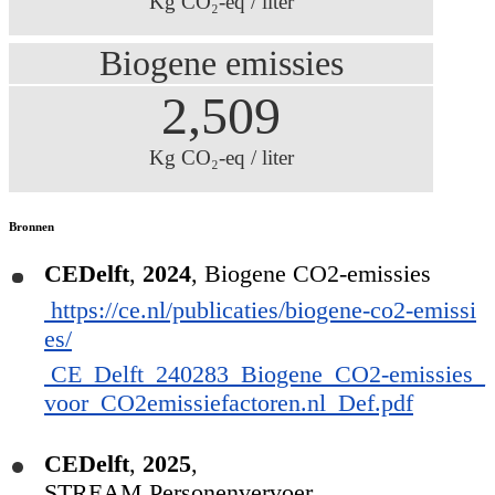
Kg CO₂-eq / liter
Biogene emissies
2,509
Kg CO₂-eq / liter
Bronnen
CEDelft
,
2024
,
Biogene CO2-emissies
https://ce.nl/publicaties/biogene-co2-emissi
es/
CE_Delft_240283_Biogene_CO2-emissies_
voor_CO2emissiefactoren.nl_Def.pdf
CEDelft
,
2025
,
STREAM Personenvervoer,