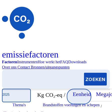
Skip to content
emissiefactoren
Factoren
Instrumenten
Hoe werkt het
FAQ
Downloads
Over ons
Contact
Bronnen/uitgangspunten
Selecteer jaar
Eenheid
Megajo
Kg CO₂-eq /
Thema's
Brandstoffen voertuigen en schepen
/