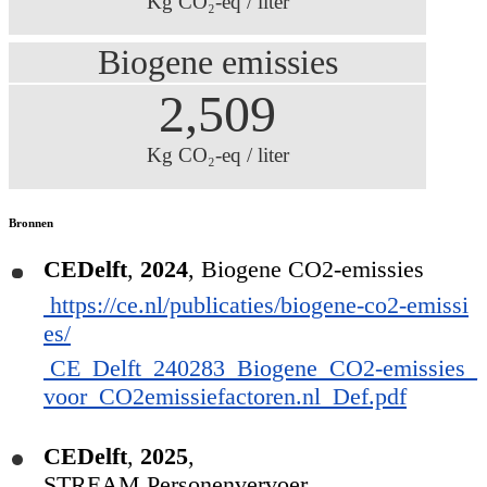
Kg CO₂-eq / liter
Biogene emissies
2,509
Kg CO₂-eq / liter
Bronnen
CEDelft
,
2024
,
Biogene CO2-emissies
https://ce.nl/publicaties/biogene-co2-emissi
es/
CE_Delft_240283_Biogene_CO2-emissies_
voor_CO2emissiefactoren.nl_Def.pdf
CEDelft
,
2025
,
STREAM Personenvervoer,