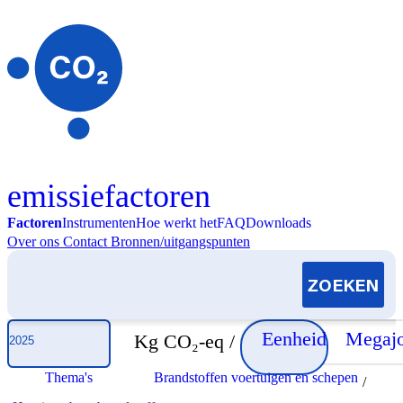
Skip to content
emissiefactoren
Factoren
Instrumenten
Hoe werkt het
FAQ
Downloads
Over ons
Contact
Bronnen/uitgangspunten
Selecteer jaar
Eenheid
Megajo
Kg CO₂-eq /
Thema's
Brandstoffen voertuigen en schepen
/