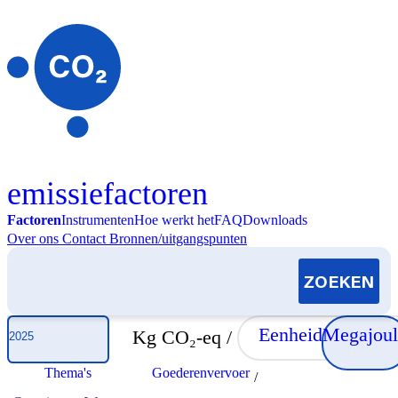
Skip to content
emissiefactoren
Factoren
Instrumenten
Hoe werkt het
FAQ
Downloads
Over ons
Contact
Bronnen/uitgangspunten
Selecteer jaar
Eenheid
Megajoul
Kg CO₂-eq /
Thema's
Goederenvervoer
/