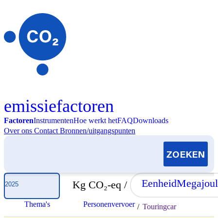
Skip to content
emissiefactoren
Factoren
Instrumenten
Hoe werkt het
FAQ
Downloads
Over ons
Contact
Bronnen/uitgangspunten
Selecteer jaar
Eenheid
Megajoul
Kg CO₂-eq /
Thema's
Personenvervoer
/
Touringcar