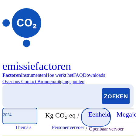
Skip to content
emissiefactoren
Factoren
Instrumenten
Hoe werkt het
FAQ
Downloads
Over ons
Contact
Bronnen/uitgangspunten
Selecteer jaar
Eenheid
Megajo
Kg CO₂-eq /
Thema's
Personenvervoer
/
Openbaar vervoer