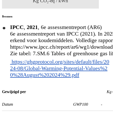
Kg CO₂-eq / kWh
Bronnen
IPCC
,
2021
,
6e assessmentreport (AR6)
6e assessmentreport van IPCC (2021). In 2025
erkend voor koudemiddelen. Volledige rapport
https://www.ipcc.ch/report/ar6/wg1/downlo
Zie tabel: 7.SM.6 Tables of greenhouse gas lif
https://ghgprotocol.org/sites/default/files/20
24-08/Global-Warming-Potential-Values%2
0%28August%202024%29.pdf
Gewijzigd per
Kg 
Datum
GWP100
-