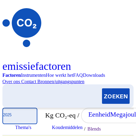
Skip to content
emissiefactoren
Factoren
Instrumenten
Hoe werkt het
FAQ
Downloads
Over ons
Contact
Bronnen/uitgangspunten
Selecteer jaar
Eenheid
Megajoul
Kg CO₂-eq /
Thema's
Koudemiddelen
/
Blends