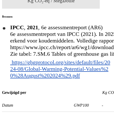
Kg CO₂-eq / MegaJoule
Bronnen
IPCC
,
2021
,
6e assessmentreport (AR6)
6e assessmentreport van IPCC (2021). In 2025
erkend voor koudemiddelen. Volledige rapport
https://www.ipcc.ch/report/ar6/wg1/downlo
Zie tabel: 7.SM.6 Tables of greenhouse gas lif
https://ghgprotocol.org/sites/default/files/20
24-08/Global-Warming-Potential-Values%2
0%28August%202024%29.pdf
Gewijzigd per
Kg CO₂
Datum
GWP100
-