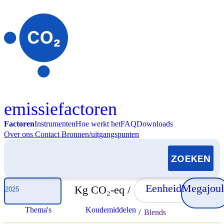
Skip to content
emissiefactoren
Factoren
Instrumenten
Hoe werkt het
FAQ
Downloads
Over ons
Contact
Bronnen/uitgangspunten
Selecteer jaar
Eenheid
Megajoul
Kg CO₂-eq /
Thema's
Koudemiddelen
/
Blends