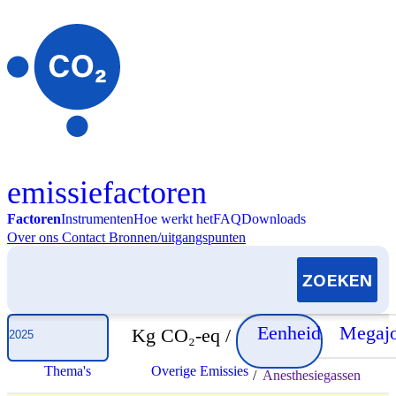
Skip to content
emissiefactoren
Factoren
Instrumenten
Hoe werkt het
FAQ
Downloads
Over ons
Contact
Bronnen/uitgangspunten
Selecteer jaar
Eenheid
Megajo
Kg CO₂-eq /
Thema's
Overige Emissies
/
Anesthesiegassen