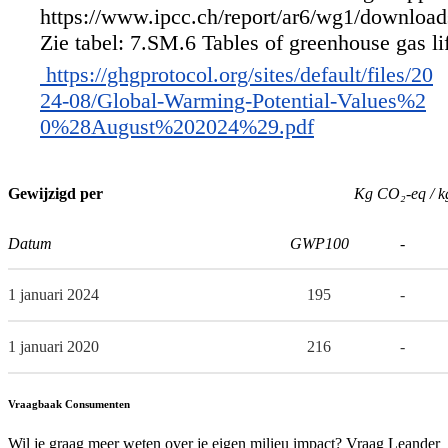
https://www.ipcc.ch/report/ar6/wg1/downlo
Zie tabel: 7.SM.6 Tables of greenhouse gas lif
https://ghgprotocol.org/sites/default/files/20
24-08/Global-Warming-Potential-Values%2
0%28August%202024%29.pdf
Gewijzigd per
Kg CO₂-eq / k
Datum
GWP100
-
1 januari 2024
195
-
1 januari 2020
216
-
Vraagbaak Consumenten
Wil je graag meer weten over je eigen milieu impact? Vraag Leander