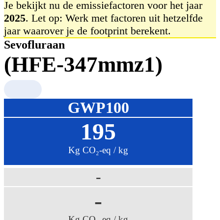
Je bekijkt nu de emissiefactoren voor het jaar
2025
. Let op: Werk met factoren uit hetzelfde
jaar waarover je de footprint berekent.
Sevofluraan
(HFE-347mmz1)
GWP100
195
Kg CO₂-eq / kg
-
-
Kg CO₂-eq / kg