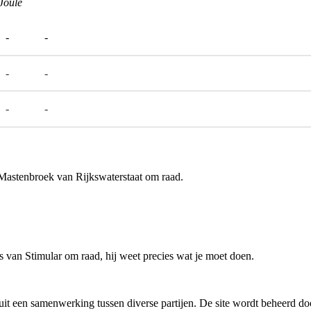
Joule
-
-
-
-
-
-
 Mastenbroek van Rijkswaterstaat om raad.
gs van Stimular om raad, hij weet precies wat je moet doen.
t een samenwerking tussen diverse partijen. De site wordt beheerd door 