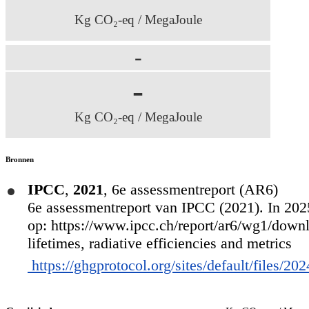
Kg CO₂-eq / MegaJoule
-
-
Kg CO₂-eq / MegaJoule
Bronnen
IPCC
,
2021
,
6e assessmentreport (AR6)
6e assessmentreport van IPCC (2021). In 2025
op: https://www.ipcc.ch/report/ar6/wg1/dow
lifetimes, radiative efficiencies and metrics
https://ghgprotocol.org/sites/default/file