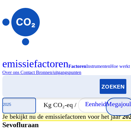
emissiefactoren
Factoren
Instrumenten
Hoe werkt 
Over ons
Contact
Bronnen/uitgangspunten
Selecteer jaar
Eenheid
Megajoul
Kg CO₂-eq /
Je bekijkt nu de emissiefactoren voor het jaar
20
Sevofluraan